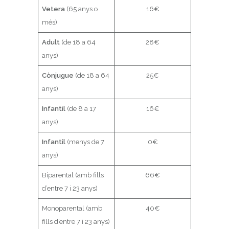
Vetera
(65 anys o
16€
més)
Adult
(de 18 a 64
28€
anys)
Cònjugue
(de 18 a 64
25€
anys)
Infantil
(de 8 a 17
16€
anys)
Infantil
(menys de 7
0€
anys)
Biparental (amb fills
66€
d’entre 7 i 23 anys)
Monoparental (amb
40€
fills d’entre 7 i 23 anys)