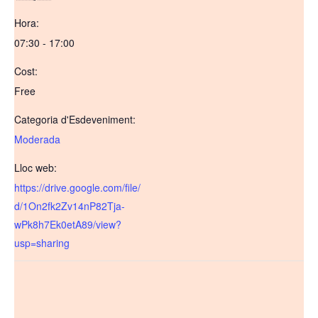
Hora:
07:30 - 17:00
Cost:
Free
Categoria d'Esdeveniment:
Moderada
Lloc web:
https://drive.google.com/file/
d/1On2fk2Zv14nP82Tja-
wPk8h7Ek0etA89/view?
usp=sharing