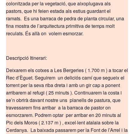
colonitzada per la vegetació, que aixoplugava als
pastors, que hi feien estada als estius guardant el
ramats. Es una barraca de pedra de planta circular, una
fina mostra de l’arquitectura primitiva de temps molt
reculats. És allà on volem esmorzar.
Descripció Itinerari:
Deixarem els cotxes a Les Bergeries ( 1.700 m ) a tocar el
Rec d’Èguet. Seguirem un deliciós camí que segueix el
torrent per la seva riba dreta i amb un gir cap a ponent
arribarem al refugi ( 25 minuts ). Continuarem la costa i
se’n obrirà davant nostre uns planells de pastura, que
travessarem fins arribar a la barraca de pastor on
esmorzarem. Podrem optar per arribar en 20 minuts al
Pic dels Moros ( 2.137 m ) , excel·lent atalaia sobre la
Cerdanya. La baixada passarem per la Font de l’Arrel i la