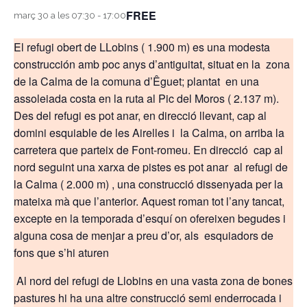
FREE
març 30 a les 07:30
-
17:00
El refugi obert de LLobins ( 1.900 m) es una modesta
construcción amb poc anys d’antiguitat, situat en la zona
de la Calma de la comuna d’Êguet; plantat en una
assoleiada costa en la ruta al Pic del Moros ( 2.137 m).
Des del refugi es pot anar, en direcció llevant, cap al
domini esquiable de les Airelles i la Calma, on arriba la
carretera que parteix de Font-romeu. En direcció cap al
nord seguint una xarxa de pistes es pot anar al refugi de
la Calma ( 2.000 m) , una construcció dissenyada per la
mateixa mà que l’anterior. Aquest roman tot l’any tancat,
excepte en la temporada d’esquí on ofereixen begudes i
alguna cosa de menjar a preu d’or, als esquiadors de
fons que s’hi aturen
Al nord del refugi de Llobins en una vasta zona de bones
pastures hi ha una altre construcció semi enderrocada i