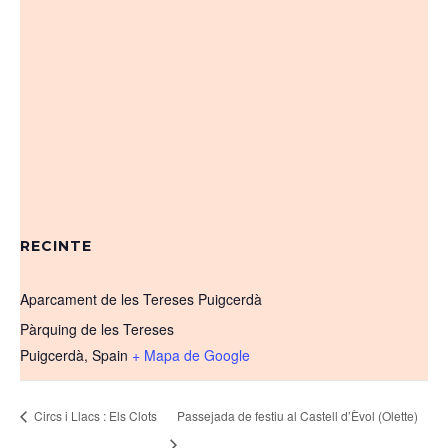
RECINTE
Aparcament de les Tereses Puigcerdà
Pàrquing de les Tereses
Puigcerdà
,
Spain
+ Mapa de Google
Circs i Llacs : Els Clots
Passejada de festiu al Castell d’Èvol (Olette)