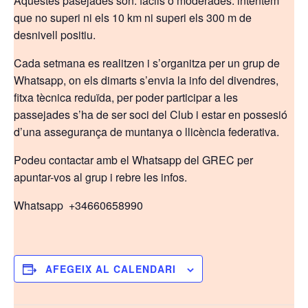
Aquestes pasejades son: fàcils o moderades. intentem
que no superi ni els 10 km ni superi els 300 m de
desnivell positiu.
Cada setmana es realitzen i s’organitza per un grup de
Whatsapp, on els dimarts s’envia la info del divendres,
fitxa tècnica reduïda, per poder participar a les
passejades s’ha de ser soci del Club i estar en possesió
d’una assegurança de muntanya o llicència federativa.
Podeu contactar amb el Whatsapp del GREC per
apuntar-vos al grup i rebre les infos.
Whatsapp +34660658990
AFEGEIX AL CALENDARI