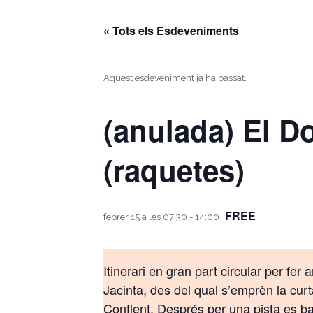
« Tots els Esdeveniments
Aquest esdeveniment ja ha passat.
(anulada) El Do
(raquetes)
FREE
febrer 15 a les 07:30
-
14:00
Itinerari en gran part circular per fe
Jacinta, des del qual s’emprèn la curt
Conflent. Després per una pista es bai