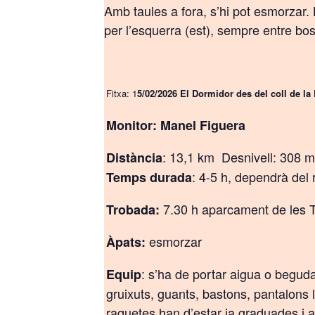
Amb taules a fora, s’hi pot esmorzar.
per l’esquerra (est), sempre entre bosc
Fitxa
: 1
5/02/2026
El Dormidor des del coll de la
Monitor: Manel Figuera
: 13,1 km Desnivell: 308 m
Distància
: 4-5 h, dependrà del 
Temps durada
7.30 h aparcament de les 
Trobada:
esmorzar
Àpats:
:
s’ha de portar aigua o beguda i
Equip
gruixuts, guants, bastons, pantalons 
raquetes han d’estar ja graduades i a