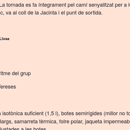
 La tornada es fa íntegrament pel camí senyalitzat per a 
, va al coll de la Jacinta i el punt de sortida.
 Llosa
ritme del grup
Tereses
sotònica suficient (1,5 l),
botes semirígides (millor no t
llargs, samarreta tèrmica, folre polar, jaqueta impermeabl
justades a les botes.