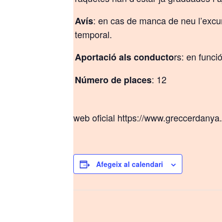
: en cas de manca de neu l’excur
Avís
temporal.
rs: en funci
Aportació als conducto
: 12
Número de places
web oficial https://www.greccerdanya
Afegeix al calendari