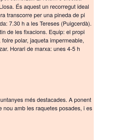
 Llosa. És aquest un recorregut ideal
ora transcorre per una pineda de pi
ida: 7.30 h a les Tereses (Puigcerdà).
in de les fixacions. Equip: el propi
 folre polar, jaqueta impermeable,
rzar. Horari de marxa: unes 4-5 h
a muntanyes més destacades. A ponent
de nou amb les raquetes posades, i es