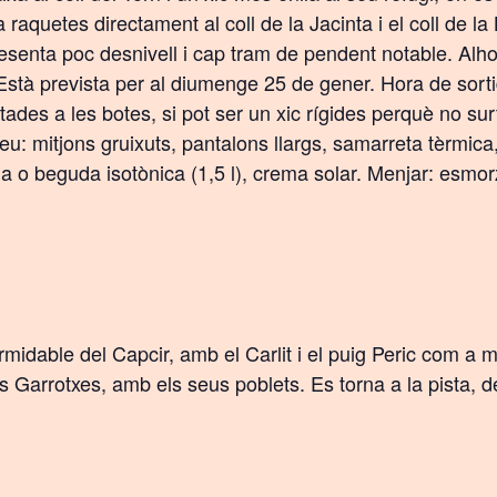
 raquetes directament al coll de la Jacinta i el coll de la
resenta poc desnivell i cap tram de pendent notable. Alh
 Està prevista per al diumenge 25 de gener. Hora de sort
ades a les botes, si pot ser un xic rígides perquè no surt
u: mitjons gruixuts, pantalons llargs, samarreta tèrmica,
gua o beguda isotònica (1,5 l), crema solar. Menjar: esmo
rmidable del Capcir, amb el Carlit i el puig Peric com 
s Garrotxes, amb els seus poblets. Es torna a la pista, 