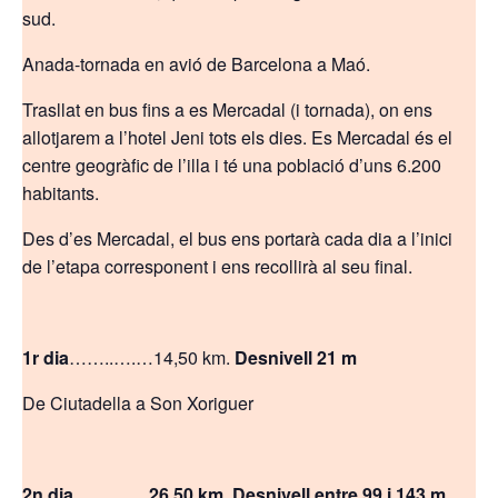
sud.
Anada-tornada en avió de Barcelona a Maó.
Trasllat en bus fins a es Mercadal (i tornada), on ens
allotjarem a l’hotel Jeni tots els dies. Es Mercadal és el
centre geogràfic de l’illa i té una població d’uns 6.200
habitants.
Des d’es Mercadal, el bus ens portarà cada dia a l’inici
de l’etapa corresponent i ens recollirà al seu final.
1r dia
……..….…14,50 km.
Desnivell 21 m
De Ciutadella a Son Xoriguer
2n dia…….……26,50 km. Desnivell entre 99 i 143 m