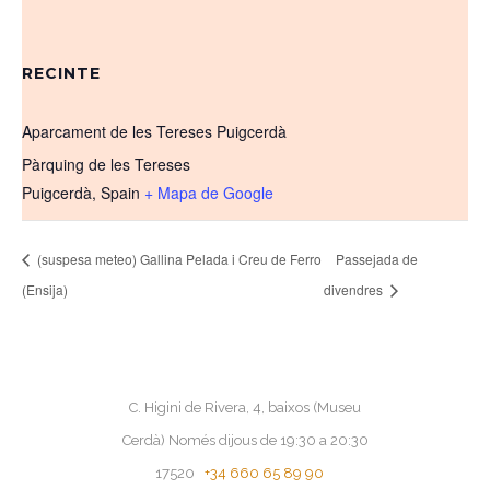
RECINTE
Aparcament de les Tereses Puigcerdà
Pàrquing de les Tereses
Puigcerdà
,
Spain
+ Mapa de Google
(suspesa meteo) Gallina Pelada i Creu de Ferro
Passejada de
(Ensija)
divendres
C. Higini de Rivera, 4, baixos (Museu
Cerdà) Només dijous de 19:30 a 20:30
17520
+34 660 65 89 90