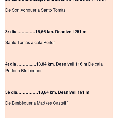
De Son Xoriguer a Santo Tomàs
3r dia …….……15,66 km. Desnivell 251 m
Santo Tomàs a cala Porter
4t dia ……….….13,84 km. Desnivell 116 m
De cala
Porter a Binibèquer
5è dia……………18,64 km. Desnivell 161 m
De Binibèquer a Maó (es Castell )