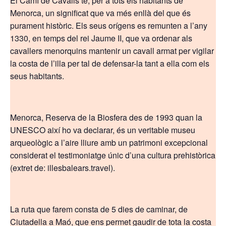
El Camí de Cavalls té, per a tots els habitants de
Menorca, un significat que va més enllà del que és
purament històric. Els seus orígens es remunten a l’any
1330, en temps del rei Jaume II, que va ordenar als
cavallers menorquins mantenir un cavall armat per vigilar
la costa de l’illa per tal de defensar-la tant a ella com els
seus habitants.
Menorca, Reserva de la Biosfera des de 1993 quan la
UNESCO així ho va declarar, és un veritable museu
arqueològic a l’aire lliure amb un patrimoni excepcional
considerat el testimoniatge únic d’una cultura prehistòrica
(extret de: illesbalears.travel).
La ruta que farem consta de 5 dies de caminar, de
Ciutadella a Maó, que ens permet gaudir de tota la costa