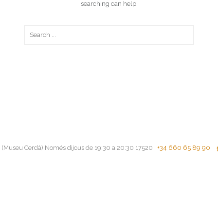
searching can help.
xos (Museu Cerdà) Només dijous de 19:30 a 20:30 17520
+34 660 65 89 90