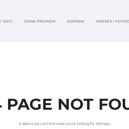
E SOCI
ZONA PRIVADA
AGENDA
XARXES I FOTO
4 PAGE NOT FO
It seems we can’t find what you’re looking for. Perhaps